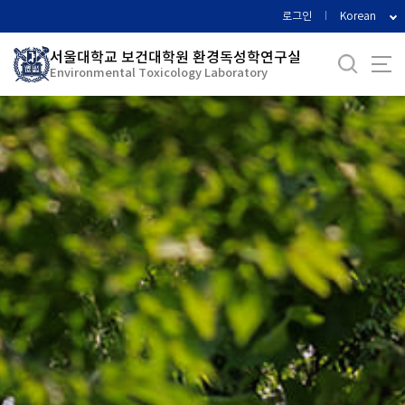
바
로그인
Korean
로
가
서울대학교 보건대학원 환경독성학연구실
Environmental Toxicology Laboratory
기
메
뉴